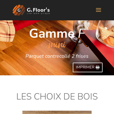
Gamme
F
mini
Parquet contrecollé 2 frises
IMPRIMER
LES CHOIX DE BOIS