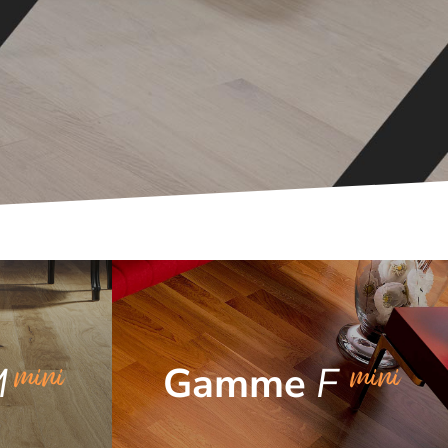
mini
mini
M
Gamme
F
monolame
Parquet contrecollé 2 frises