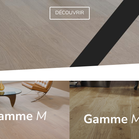
DÉCOUVRIR
amme
M
Gamme
 contrecollé monolame
Parquet contrecollé 