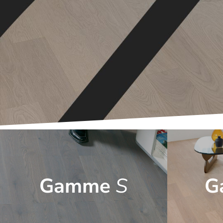
Gamme
S
G
Parquet massif
Parquet