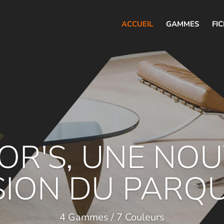
ACCUEIL
GAMMES
FI
OR'S, UNE NO
SION DU PARQ
4 Gammes / 7 Couleurs