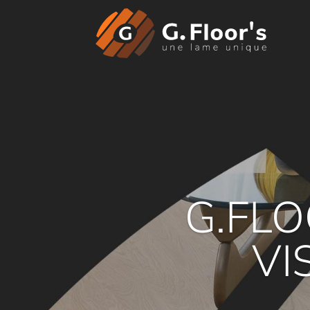
G.FLO
VI